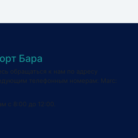
орт Бара
есь обращаться к нам по адресу
едующим телефонным номерам: Marc:
м с 8:00 до 12:00.