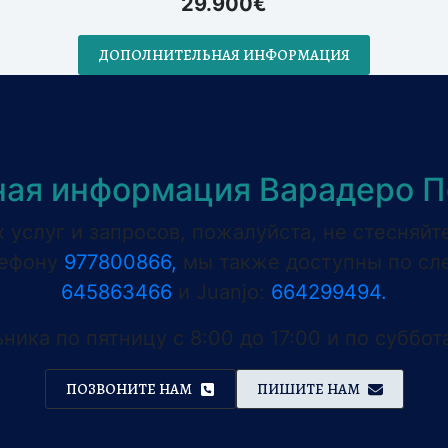
29.900€
ДОПОЛНИТЕЛЬНАЯ ИНФОРМАЦИЯ
ная информация Варадеро П
услуг и запросов, пожалуйста, не стесняйт
лефону
977800866,
мы также доступны по сл
645863466
и Juanjo:
664299494.
ника по пятницу с 8:00 до 17:00 и по суббота
ПОЗВОНИТЕ НАМ
ПИШИТЕ НАМ