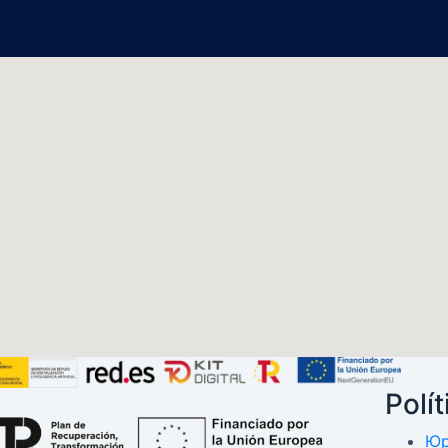
Polí
Юр