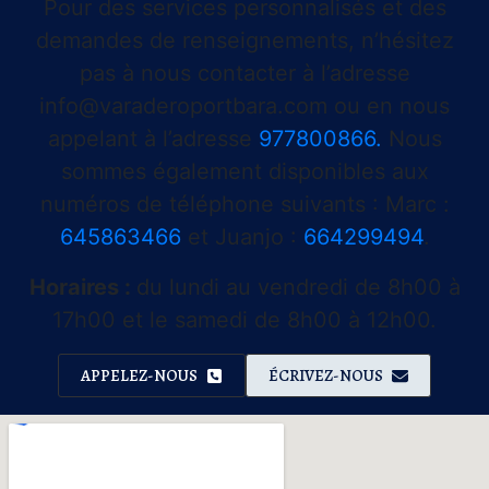
Pour des services personnalisés et des
demandes de renseignements, n’hésitez
pas à nous contacter à l’adresse
info@varaderoportbara.com
ou en nous
appelant à l’adresse
977800866.
Nous
sommes également disponibles aux
numéros de téléphone suivants : Marc :
645863466
et Juanjo :
664299494
.
Horaires :
du lundi au vendredi de 8h00 à
17h00 et le samedi de 8h00 à 12h00.
APPELEZ-NOUS
ÉCRIVEZ-NOUS