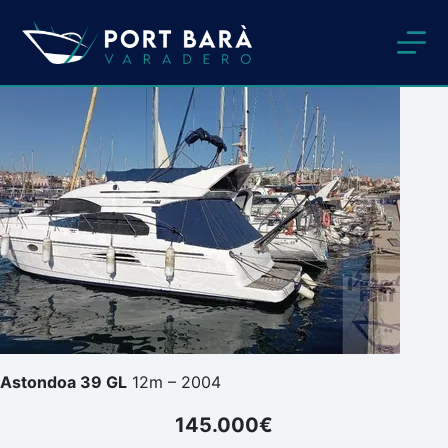
Passer
au
contenu
Astondoa 39 GL
12m – 2004
145.000€