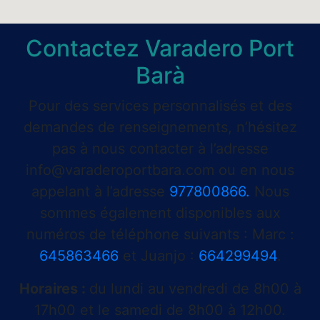
Contactez Varadero Port
Barà
Pour des services personnalisés et des
demandes de renseignements, n’hésitez
pas à nous contacter à l’adresse
info@varaderoportbara.com
ou en nous
appelant à l’adresse
977800866.
Nous
sommes également disponibles aux
numéros de téléphone suivants : Marc :
645863466
et Juanjo :
664299494
.
Horaires :
du lundi au vendredi de 8h00 à
17h00 et le samedi de 8h00 à 12h00.