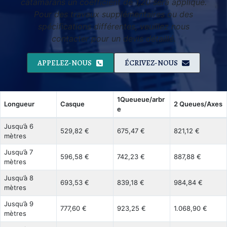
catamarans un coefficient de 1,20 sera appliqué.
Pour des travaux supplémentaires ou des
spécifications différentes, veuillez nous
contacter pour un devis détaillé.
APPELEZ-NOUS
ÉCRIVEZ-NOUS
1Queueue/arbr
Longueur
Casque
2 Queues/Axes
e
Jusqu’à 6
529,82 €
675,47 €
821,12 €
mètres
Jusqu’à 7
596,58 €
742,23 €
887,88 €
mètres
Jusqu’à 8
693,53 €
839,18 €
984,84 €
mètres
Jusqu’à 9
777,60 €
923,25 €
1.068,90 €
mètres