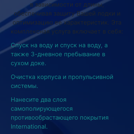
в зависимости от длины,
обеспечивая защиту Вашей лодки и
оптимизацию ее характеристик. Эта
комплексная услуга включает в себя:
Спуск на воду и спуск на воду, а
также 3-дневное пребывание в
сухом доке.
Очистка корпуса и пропульсивной
системы.
Нанесите два слоя
самополирующегося
противообрастающего покрытия
International.