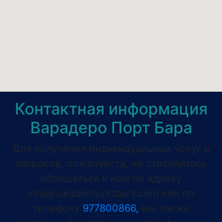
Контактная информация
Варадеро Порт Бара
Для получения индивидуальных услуг и
запросов, пожалуйста, не стесняйтесь
обращаться к нам по адресу
info@varaderoportbara.com
или по
телефону
977800866,
мы также