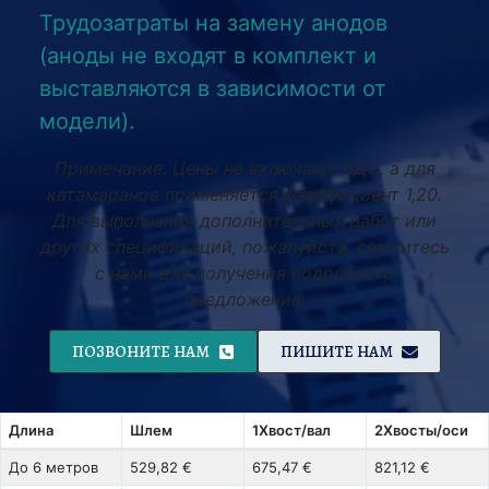
Трудозатраты на замену анодов
(аноды не входят в комплект и
выставляются в зависимости от
модели).
Примечание: Цены не включают НДС, а для
катамаранов применяется коэффициент 1,20.
Для выполнения дополнительных работ или
других спецификаций, пожалуйста, свяжитесь
с нами для получения подробного
предложения.
ПОЗВОНИТЕ НАМ
ПИШИТЕ НАМ
Длина
Шлем
1Хвост/вал
2Хвосты/оси
До 6 метров
529,82 €
675,47 €
821,12 €