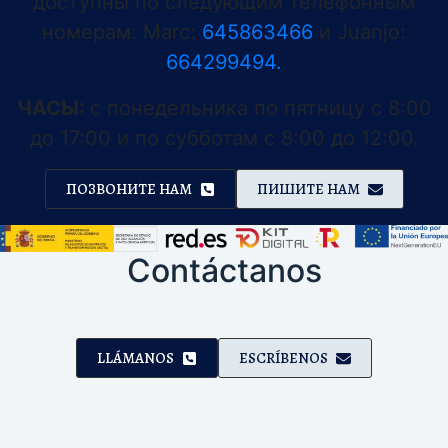
доступны по следующим телефонным
номерам: Marc:
645863466
и Juanjo:
664299494.
ЧАСЫ:
с понедельника по пятницу с 8:00
до 17:00 и по субботам с 8:00 до 12:00.
ПОЗВОНИТЕ НАМ
ПИШИТЕ НАМ
Contáctanos
LLÁMANOS
ESCRÍBENOS