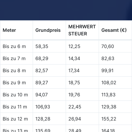
MEHRWERT
Meter
Grundpreis
Gesamt (€)
STEUER
Bis zu 6 m
58,35
12,25
70,60
Bis zu 7 m
68,29
14,34
82,63
Bis zu 8 m
82,57
17,34
99,91
Bis zu 9 m
89,27
18,75
108,02
Bis zu 10 m
94,07
19,76
113,83
Bis zu 11 m
106,93
22,45
129,38
Bis zu 12 m
128,28
26,94
155,22
Bis zu 13 m
135,69
28,49
164,18