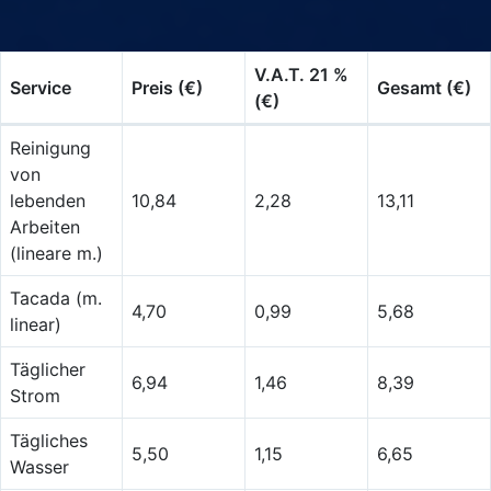
V.A.T. 21 %
Service
Preis (€)
Gesamt (€)
(€)
Reinigung
von
lebenden
10,84
2,28
13,11
Arbeiten
(lineare m.)
Tacada (m.
4,70
0,99
5,68
linear)
Täglicher
6,94
1,46
8,39
Strom
Tägliches
5,50
1,15
6,65
Wasser