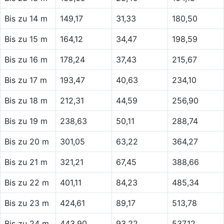
Bis zu 14 m
149,17
31,33
180,50
Bis zu 15 m
164,12
34,47
198,59
Bis zu 16 m
178,24
37,43
215,67
Bis zu 17 m
193,47
40,63
234,10
Bis zu 18 m
212,31
44,59
256,90
Bis zu 19 m
238,63
50,11
288,74
Bis zu 20 m
301,05
63,22
364,27
Bis zu 21 m
321,21
67,45
388,66
Bis zu 22 m
401,11
84,23
485,34
Bis zu 23 m
424,61
89,17
513,78
Bis zu 24 m
443,90
93,22
537,12