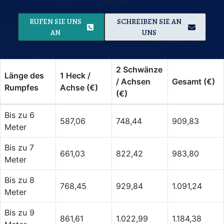
RUFEN SIE UNS
SCHREIBEN SIE AN
AN
UNS
2 Schwänze
Länge des
1 Heck /
/ Achsen
Gesamt (€)
Rumpfes
Achse (€)
(€)
Bis zu 6
587,06
748,44
909,83
Meter
Bis zu 7
661,03
822,42
983,80
Meter
Bis zu 8
768,45
929,84
1.091,24
Meter
Bis zu 9
861,61
1.022,99
1.184,38