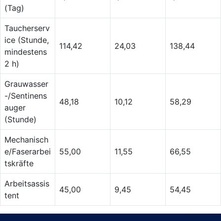
(Tag)
Taucherserv
ice (Stunde,
114,42
24,03
138,44
mindestens
2 h)
Grauwasser
-/Sentinens
48,18
10,12
58,29
auger
(Stunde)
Mechanisch
e/Faserarbei
55,00
11,55
66,55
tskräfte
Arbeitsassis
45,00
9,45
54,45
tent