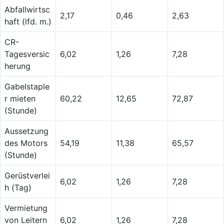
Abfallwirtsc
2,17
0,46
2,63
haft (lfd. m.)
CR-
Tagesversic
6,02
1,26
7,28
herung
Gabelstaple
r mieten
60,22
12,65
72,87
(Stunde)
Aussetzung
des Motors
54,19
11,38
65,57
(Stunde)
Gerüstverlei
6,02
1,26
7,28
h (Tag)
Vermietung
von Leitern
6,02
1,26
7,28