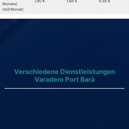
7,90 €
1,66 €
9.56 €
Monate)
(m2/Monat)
Verschiedene Dienstleistungen
Varadero Port Barà