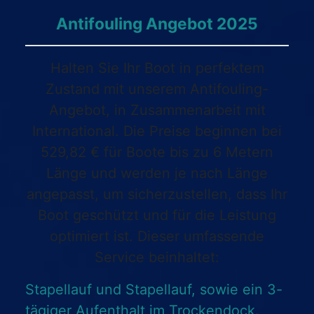
Antifouling Angebot 2025
Halten Sie Ihr Boot in perfektem
Zustand mit unserem Antifouling-
Angebot, in Zusammenarbeit mit
International. Die Preise beginnen bei
529,82 € für Boote bis zu 6 Metern
Länge und werden je nach Länge
angepasst, um sicherzustellen, dass Ihr
Boot geschützt und für die Leistung
optimiert ist. Dieser umfassende
Service beinhaltet:
Stapellauf und Stapellauf, sowie ein 3-
tägiger Aufenthalt im Trockendock.