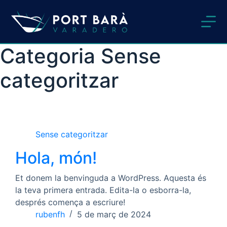
Omet
al
contingut
Categoria
Sense
categoritzar
Sense categoritzar
Hola, món!
Et donem la benvinguda a WordPress. Aquesta és
la teva primera entrada. Edita-la o esborra-la,
després comença a escriure!
rubenfh
5 de març de 2024