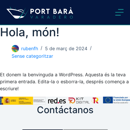
Omet
al
contingut
Hola, món!
rubenfh
5 de març de 2024
Sense categoritzar
Et donem la benvinguda a WordPress. Aquesta és la teva
primera entrada. Edita-la o esborra-la, després comença a
escriure!
Contáctanos