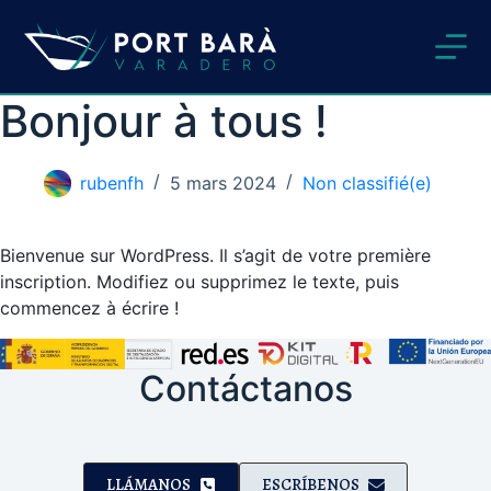
Passer
au
contenu
Bonjour à tous !
rubenfh
5 mars 2024
Non classifié(e)
Bienvenue sur WordPress. Il s’agit de votre première
inscription. Modifiez ou supprimez le texte, puis
commencez à écrire !
Contáctanos
LLÁMANOS
ESCRÍBENOS